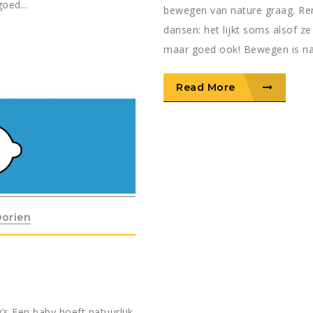
goed...
bewegen van nature graag. Ren
dansen: het lijkt soms alsof ze
maar goed ook! Bewegen is nam
Read More
orien
s Een baby hoeft natuurlijk