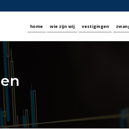
home
wie zijn wij
vestigingen
zwan
ien