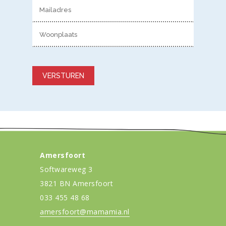
Gelieve dit veld leeg te laten.
Amersfoort
Softwareweg 3
3821 BN Amersfoort
033 455 48 68
amersfoort@mamamia.nl