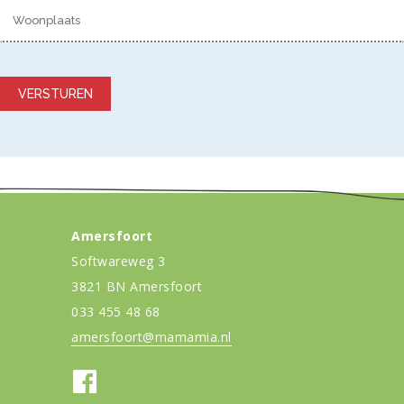
Gelieve dit veld leeg te laten.
Amersfoort
Softwareweg 3
3821 BN Amersfoort
033 455 48 68
amersfoort@mamamia.nl