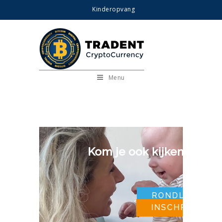
Kinderopvang
Menu
Kom je ook kijken?
RONDLEIDING 
INSCHRIJVEN >